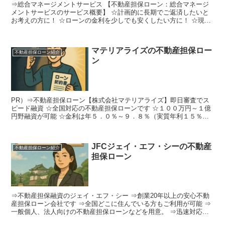
⇒総合マネージメントサービス 【不動産担保ローン：総合マネージ
メントサービスのサービス概要】 ☆計画的に長期でご返済したいと
お考えの方に！ ☆ローンの金利を少しでも安くしたい方に！ ☆現在
お持ちの不動産を担保に、まとまった資金が必要な方、長...
マテリアライズの不動産担保ロー
不動産担保ローン紹介
ン
PR）⇒不動産担保ローン【株式会社マテリアライズ】即日審査でス
ピード融資 ☆全国対応の不動産担保ローンです ☆１００万円～１億
円野融資が可能 ☆金利は年５．０％～９．８％（実質年利１５％以
下） ☆最短で即日審査、最短翌日融資です ☆他社の不...
JFCジェイ・エフ・シーの不動産
不動産担保ローン紹介
担保ローン
⇒不動産担保融資のジェイ・エフ・シー ⇒創業20年以上の安心不動
産担保ローン会社です ⇒全国どこに住んでいる方もご利用が可能 ⇒
一般個人、法人向けの不動産担保ローンなどを用意。 ⇒迅速対応！
最短で3日の融資も可 ⇒申し込みから契約までお手軽...