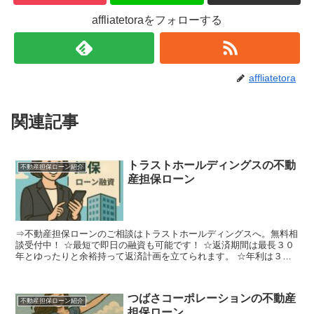
affliatetoraをフォローする
affliatetora
関連記事
トラストホールディングスの不動
不動産担保ローン紹介
産担保ローン
⇒不動産担保ローンのご相談はトラストホールディングスへ。無料相
談受付中！ ☆最短で即日の融資も可能です！ ☆返済期間は最長３０
年とゆったりと余裕持って返済計画を立てられます。 ☆年利は３．
４５％～７．４５％とノンバンク系では低金利でお得 ※...
つばさコーポレーションの不動産
不動産担保ローン紹介
担保ローン