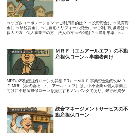
⇒つばさコーポレーション ☆ご利用目的は？ ⇒投資資金に ⇒教育資
金に ⇒納税資金に ⇒ご自宅のリフォーム資金に ☆ご利用対象者は⇒
個人の方 個人事業主の方 法人の方 ☆金利は？⇒適用年率 5．7
０％～15．００％ ☆融資期間は？⇒最長30...
ＭＲＦ（エムアールエフ）の不動
不動産担保ローン紹介
産担保ローン～事業者向け
MRFの不動産担保ローンの詳細 PR）⇒ＭＲＦ 事業資金融資のＭＲ
Ｆ MRF（株式会社エム・アール・エフ）は、中小企業や個人事業主
向けに不動産担保ローンを提供するノンバンクであり、銀行融資が難
しいケースでも比較的柔軟に資金調達が可能です。 ...
総合マネージメントサービスの不
不動産担保ローン紹介
動産担保ローン