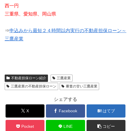
西一円
三重県、愛知県、岡山県
⇒
申込みから最短２４時間以内実行の不動産担保ローン～
三鷹産業
不動産担保ローン紹介
三鷹産業
三鷹産業の不動産担保ローン
審査の甘い三鷹産業
シェアする
X
Facebook
はてブ
Pocket
LINE
コピー